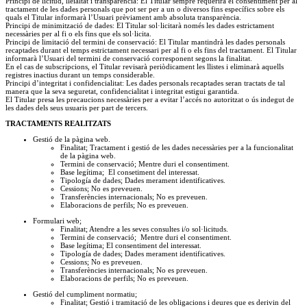
Principi de licitud, lleialtat i transparència: El Titular sempre requerirà el consentiment per al
tractament de les dades personals que pot ser per a un o diversos fins específics sobre els
quals el Titular informarà l’Usuari prèviament amb absoluta transparència.
Principi de minimització de dades: El Titular sol·licitarà només les dades estrictament
necessàries per al fi o els fins que els sol·licita.
Principi de limitació del termini de conservació: El Titular mantindrà les dades personals
recaptades durant el temps estrictament necessari per al fi o els fins del tractament. El Titular
informarà l’Usuari del termini de conservació corresponent segons la finalitat.
En el cas de subscripcions, el Titular revisarà periòdicament les llistes i eliminarà aquells
registres inactius durant un temps considerable.
Principi d’integritat i confidencialitat: Les dades personals recaptades seran tractats de tal
manera que la seva seguretat, confidencialitat i integritat estigui garantida.
El Titular presa les precaucions necessàries per a evitar l’accés no autoritzat o ús indegut de
les dades dels seus usuaris per part de tercers.
TRACTAMENTS REALITZATS
Gestió de la pàgina web.
Finalitat; Tractament i gestió de les dades necessàries per a la funcionalitat
de la pàgina web.
Termini de conservació; Mentre duri el consentiment.
Base legítima;
El consetiment del interessat.
Tipología de dades; Dades merament identificatives.
Cessions; No es preveuen.
Transferències internacionals; No es preveuen.
Elaboracions de perfils; No es preveuen.
Formulari web;
Finalitat; Atendre a les seves consultes i/o sol·licituds.
Termini de conservació;
Mentre duri el consentiment.
Base legítima; El consentiment del interessat.
Tipología de dades; Dades merament identificatives.
Cessions; No es preveuen.
Transferències internacionals; No es preveuen.
Elaboracions de perfils; No es preveuen.
Gestió del cumpliment normatiu;
Finalitat; Gestió i tramitació de les obligacions i deures que es derivin del