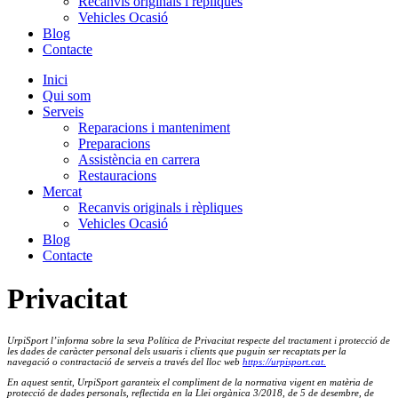
Recanvis originals i rèpliques
Vehicles Ocasió
Blog
Contacte
Inici
Qui som
Serveis
Reparacions i manteniment
Preparacions
Assistència en carrera
Restauracions
Mercat
Recanvis originals i rèpliques
Vehicles Ocasió
Blog
Contacte
Privacitat
UrpiSport l’informa sobre la seva Política de Privacitat respecte del tractament i protecció de
les dades de caràcter personal dels usuaris i clients que puguin ser recaptats per la
navegació o contractació de serveis a través del lloc web
https://urpisport.cat.
En aquest sentit, UrpiSport garanteix el compliment de la normativa vigent en matèria de
protecció de dades personals, reflectida en la Llei orgànica 3/2018, de 5 de desembre, de