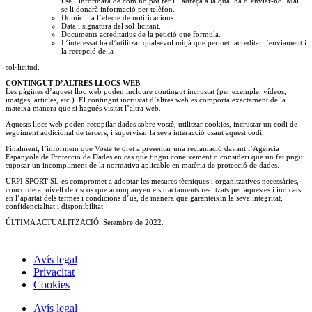
i se l’informarà de com ho pot fer i l’adreça a la qual ha d’enviar-ho. Mai
se li donarà informació per telèfon.
Domicili a l’efecte de notificacions.
Data i signatura del sol·licitant.
Documents acreditatius de la petició que formula.
L’interessat ha d’utilitzar qualsevol mitjà que permeti acreditar l’enviament i
la recepció de la
sol·licitud.
CONTINGUT D’ALTRES LLOCS WEB
Les pàgines d’aquest lloc web poden incloure contingut incrustat (per exemple, vídeos,
imatges, articles, etc.). El contingut incrustat d’altres web es comporta exactament de la
mateixa manera que si hagués visitat l’altra web.
Aquests llocs web poden recopilar dades sobre vostè, utilitzar cookies, incrustar un codi de
seguiment addicional de tercers, i supervisar la seva interacció usant aquest codi.
Finalment, l’informem que Vostè té dret a presentar una reclamació davant l’Agència
Espanyola de Protecció de Dades en cas que tingui coneixement o consideri que un fet pugui
suposar un incompliment de la normativa aplicable en matèria de protecció de dades.
URPI
SPORT
SL es compromet a adoptar les mesures tècniques i organitzatives necessàries,
concorde al nivell de riscos que acompanyen els tractaments realitzats per aquestes i indicats
en l’apartat dels termes i condicions d’ús, de manera que garanteixin la seva integritat,
confidencialitat i disponibilitat.
ÚLTIMA ACTUALITZACIÓ: Setembre de 2022.
Avís legal
Privacitat
Cookies
Avís legal