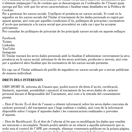
s’obtenen mitjançant l’ús de cookies que es descarreguen en l’ordinador de l’Usuari quan
navega pel lloc web que les seves caracterísiticas i finalitat estan detallades en la Política de
Cookies .
Per a gestionar les xarxes socials. UrpiSport té presència en xarxes socials. Si vostè es fa
seguidor en les xarxes socials del Titular el tractament de les dades personals es regirà per
aquest apartat, així com per aquelles condicions d’ús, polítiques de privacitat i normatives
d’accés que pertanyin a la xarxa social que procedeixi en cada cas i que ha acceptat
prèviament.
Pot consultar les polítiques de privacitat de les principals xarxes socials en aquests enllaços:
Facebook
Twitter
Linkedin
YouTube
Instagram
El Titular tractarà les seves dades personals amb la finalitat d’administrar correctament la seva
presència en la xarxa social, informar-lo de les seves activitats, productes o serveis, així com
per a qualsevol altra finalitat que les normatives de les xarxes socials permetin.
En cap cas el Titular utilitzarà els perfils de seguidors en xarxes socials per a enviar publicitat
de manera individual.
DRETS DELS INTERESATS
URPI
SPORT
SL informa als Usuaris que, podrà exercir els drets d’accés, rectificació,
limitació, supressió, portabilitat i oposició al tractament de les seves dades de caràcter
personal davant el Responsable del Tractament, així com a la retirada del consentiment
prestat.
–
Dret d’Accés: És el dret de l’usuari a obtenir informació sobre les seves dades concretes de
caràcter personal i del tractament que s’hagi realitzat o realitzi, així com de la informació
disponible sobre l’origen d’aquestes dades i les comunicacions realitzades o previstes
d’aquests.
–
Dret de Rectificació: És el dret de l’afectat al fet que es modifiquin les dades que resultin
ser inexactes o incomplets. Només podrà satisfer-se en relació a aquella informació que es
trobi sota el control de l’APP, per exemple, eliminar comentaris publicats en la pròpia pàgina,
imatges o continguts web on constin dades de caràcter personal de l’usuari.