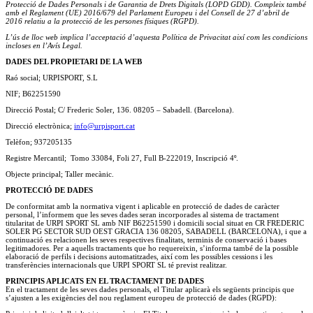
Protecció de Dades Personals i de Garantia de Drets Digitals (LOPD GDD). Compleix també
amb el Reglament (UE) 2016/679 del Parlament Europeu i del Consell de 27 d’abril de
2016 relatiu a la protecció de les persones físiques (RGPD).
L’ús de lloc web implica l’acceptació d’aquesta Política de Privacitat així com les condicions
incloses en l’Avís Legal.
DADES DEL PROPIETARI DE LA WEB
Raó social; URPISPORT, S.L
NIF; B62251590
Direcció Postal; C/ Frederic Soler, 136. 08205 – Sabadell. (Barcelona).
Direcció electrònica;
info@urpisport.cat
Telèfon; 937205135
Registre Mercantil;
Tomo 33084, Foli 27, Full B-222019, Inscripció 4º.
Objecte principal; Taller mecànic.
PROTECCIÓ DE DADES
De conformitat amb la normativa vigent i aplicable en protecció de dades de caràcter
personal, l’informem que les seves dades seran incorporades al sistema de tractament
titularitat de
URPI
SPORT
SL amb NIF B62251590 i domicili social situat en
CR
FREDERIC
SOLER
PG
SECTOR
SUD
OEST
GRACIA
136 08205, SABADELL (BARCELONA), i que a
continuació es relacionen les seves respectives finalitats, terminis de conservació i bases
legitimadores. Per a aquells tractaments que ho requereixin, s’informa també de la possible
elaboració de perfils i decisions automatitzades, així com les possibles cessions i les
transferències internacionals que
URPI
SPORT
SL té previst realitzar.
PRINCIPIS APLICATS EN EL TRACTAMENT DE DADES
En el tractament de les seves dades personals, el Titular aplicarà els següents principis que
s’ajusten a les exigències del nou reglament europeu de protecció de dades (RGPD):