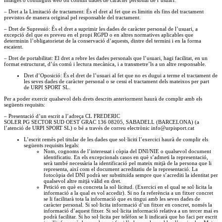
–
Dret a la Limitació de tractament: És el dret al fet que es limitin els fins del tractament
previstos de manera original pel responsable del tractament.
–
Dret de Supressió: És el dret a suprimir les dades de caràcter personal de l’usuari, a
excepció del que es preveu en el propi
RGPD
o en altres normatives aplicables que
determinin l’obligatorietat de la conservació d’aquests, dintre del termini i en la forma
escaient.
–
Dret de portabilitat: El dret a rebre les dades personals que l’usuari, hagi facilitat, en un
format estructurat, d’ús comú i lectura mecànica, i a transmetre’ls a un altre responsable.
Dret d’Oposició: És el dret de l’usuari al fet que no es dugui a terme el tractament de
les seves dades de caràcter personal o se cessi el tractament dels mateixos per part
de
URPI
SPORT
SL.
Per a poder exercir qualsevol dels drets descrits anteriorment haurà de complir amb els
següents requisits:
–
Presentació d’un escrit a l’adreça
CL
FREDERIC
SOLER
PG
SECTOR
SUD
OEST
GRAC
136 08205, SABADELL (BARCELONA) (a
l’atenció de
URPI
SPORT
SL) o bé a través de correu electrònic info@urpisport.cat
L’escrit remès pel titular de les dades que sol·liciti l’exercici haurà de complir els
següents requisits legals:
Nom, cognoms de l’interessat i còpia del DNI/NIE o qualsevol document
identificatiu. En els excepcionals casos en què s’admeti la representació,
serà també necessària la identificació pel mateix mitjà de la persona que li
representa, així com el document acreditatiu de la representació. La
fotocòpia del DNI podrà ser substituïda sempre que s’acrediti la identitat per
qualsevol altre mitjà vàlid en dret.
Petició en què es concreta la sol·licitud. (Exercici en el qual se sol·licita la
informació a la qual es vol accedir). Si no fa referència a un fitxer concret
se li facilitarà tota la informació que es tingui amb les seves dades de
caràcter personal. Si sol·licita informació d’un fitxer en concret, només la
informació d’aquest fitxer. Si sol·licita informació relativa a un tercer mai es
podrà facilitar. Si ho sol·licita per telèfon se li indicarà que ho faci per escrit