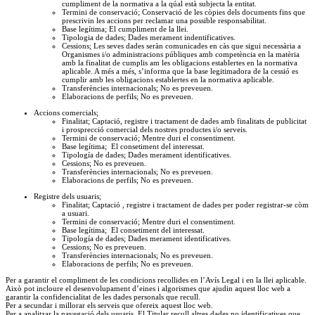
cumpliment de la normativa a la qúal està subjecta la entitat.
Termini de conservació; Conservació de les còpies dels documents fins que
prescrivin les accions per reclamar una possible responsabilitat.
Base legítima; El cumpliment de la llei.
Tipologia de dades; Dades merament indentificatives.
Cessions; Les seves dades seràn comunicades en càs que sigui necessària a
Organismes i/o administracions públiques amb competència en la matèria
amb la finalitat de cumplis am les obligacions establertes en la normativa
aplicable. A més a més, s’informa que la base legitimadora de la cessió es
cumplir amb les obligacions establertes en la normativa aplicable.
Transferències internacionals; No es preveuen.
Elaboracions de perfils; No es preveuen.
Accions comercials;
Finalitat; Captació, registre i tractament de dades amb finalitats de publicitat
i prosprecció comercial dels nostres productes i/o serveis.
Termini de conservació; Mentre duri el consentiment.
Base legítima;
El consetiment del interessat.
Tipología de dades; Dades merament identificatives.
Cessions; No es preveuen.
Transferències internacionals; No es preveuen.
Elaboracions de perfils; No es preveuen.
Registre dels usuaris;
Finalitat; Captació , registre i tractament de dades per poder registrar-se còm
a usuari.
Termini de conservació; Mentre duri el consentiment.
Base legítima;
El consetiment del interessat.
Tipología de dades; Dades merament identificatives.
Cessions; No es preveuen.
Transferències internacionals; No es preveuen.
Elaboracions de perfils; No es preveuen.
Per a garantir el compliment de les condicions recollides en l’Avís Legal i en la llei aplicable.
Això pot incloure el desenvolupament d’eines i algorismes que ajudin aquest lloc web a
garantir la confidencialitat de les dades personals que recull.
Per a secundar i millorar els serveis que ofereix aquest lloc web.
Per a analitzar la navegació dels usuaris. El Titular recull altres dades no identificatives que